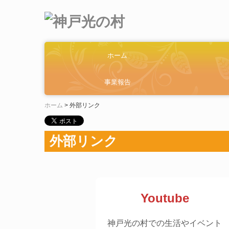
ホーム
生
作
事業報告
ホーム
外部リンク
外部リンク
Youtube
神戸光の村での生活やイベント